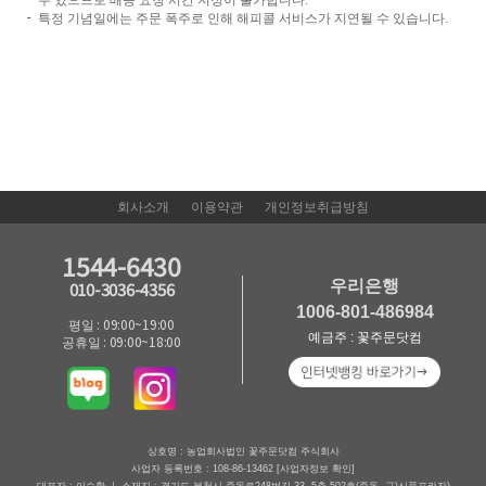
특정 기념일에는 주문 폭주로 인해 해피콜 서비스가 지연될 수 있습니다.
회사소개
이용약관
개인정보취급방침
1544-6430
우리은행
010-3036-4356
1006-801-486984
평일 : 09:00~19:00
예금주 : 꽃주문닷컴
공휴일 : 09:00~18:00
상호명 : 농업회사법인 꽃주문닷컴 주식회사
사업자 등록번호 : 108-86-13462
[사업자정보 확인]
대표자 : 이승환 ㅣ 소재지 : 경기도 부천시 중동로248번길 33, 5층 502호(중동, 구)신풍프라자)