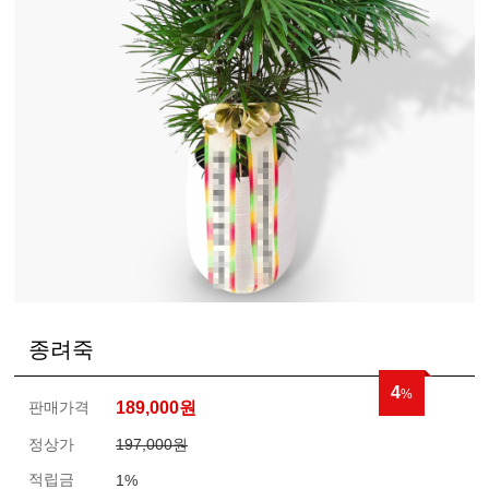
종려죽
4
%
판매가격
189,000
원
정상가
197,000원
적립금
1%