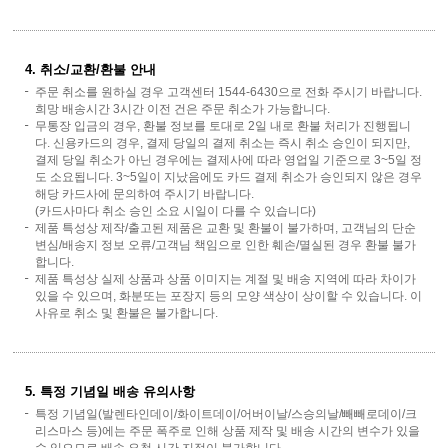
4. 취소/교환/환불 안내
주문 취소를 원하실 경우 고객센터 1544-6430으로 전화 주시기 바랍니다.
희망 배송시간 3시간 이전 건은 주문 취소가 가능합니다.
무통장 입금의 경우, 환불 정보를 토대로 2일 내로 환불 처리가 진행됩니
다. 신용카드의 경우, 결제 당일의 결제 취소는 즉시 취소 승인이 되지만,
결제 당일 취소가 아닌 경우에는 결제사에 따라 영업일 기준으로 3~5일 정
도 소요됩니다. 3~5일이 지났음에도 카드 결제 취소가 승인되지 않은 경우
해당 카드사에 문의하여 주시기 바랍니다.
(카드사마다 취소 승인 소요 시일이 다를 수 있습니다)
제품 특성상 제작/출고된 제품은 교환 및 환불이 불가하며, 고객님의 단순
변심/배송지 정보 오류/고객님 책임으로 인한 훼손/멸실된 경우 환불 불가
합니다.
제품 특성상 실제 상품과 상품 이미지는 계절 및 배송 지역에 따라 차이가
있을 수 있으며, 화분또는 포장지 등의 모양 색상이 상이할 수 있습니다. 이
사유로 취소 및 환불은 불가합니다.
5. 특정 기념일 배송 유의사항
특정 기념일(발렌타인데이/화이트데이/어버이날/스승의날/빼빼로데이/크
리스마스 등)에는 주문 폭주로 인해 상품 제작 및 배송 시간의 변수가 있을
수 있으므로 배송 요청 시간 지정이 불가합니다.