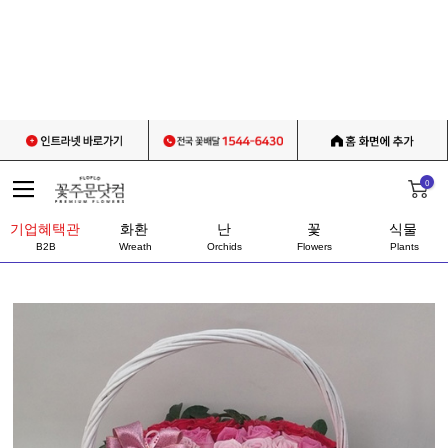
0
기업혜택관
화환
난
꽃
식물
B2B
Wreath
Orchids
Flowers
Plants