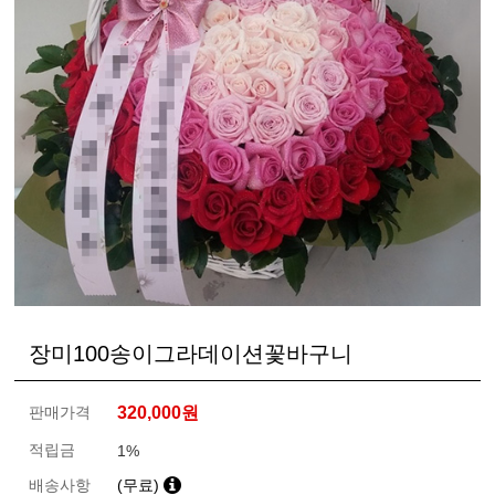
장미100송이그라데이션꽃바구니
판매가격
320,000
원
적립금
1%
배송사항
(무료)