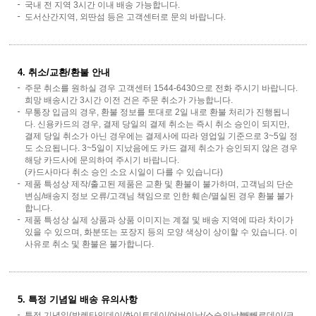
국내 전 지역 3시간 이내 배송 가능합니다.
도서산간지역, 외딴섬 등은 고객센터로 문의 바랍니다.
4. 취소/교환/환불 안내
주문 취소를 원하실 경우 고객센터 1544-6430으로 전화 주시기 바랍니다.
희망 배송시간 3시간 이전 건은 주문 취소가 가능합니다.
무통장 입금의 경우, 환불 정보를 토대로 2일 내로 환불 처리가 진행됩니
다. 신용카드의 경우, 결제 당일의 결제 취소는 즉시 취소 승인이 되지만,
결제 당일 취소가 아닌 경우에는 결제사에 따라 영업일 기준으로 3~5일 정
도 소요됩니다. 3~5일이 지났음에도 카드 결제 취소가 승인되지 않은 경우
해당 카드사에 문의하여 주시기 바랍니다.
(카드사마다 취소 승인 소요 시일이 다를 수 있습니다)
제품 특성상 제작/출고된 제품은 교환 및 환불이 불가하며, 고객님의 단순
변심/배송지 정보 오류/고객님 책임으로 인한 훼손/멸실된 경우 환불 불가
합니다.
제품 특성상 실제 상품과 상품 이미지는 계절 및 배송 지역에 따라 차이가
있을 수 있으며, 화분또는 포장지 등의 모양 색상이 상이할 수 있습니다. 이
사유로 취소 및 환불은 불가합니다.
5. 특정 기념일 배송 유의사항
특정 기념일(발렌타인데이/화이트데이/어버이날/스승의날/빼빼로데이/크