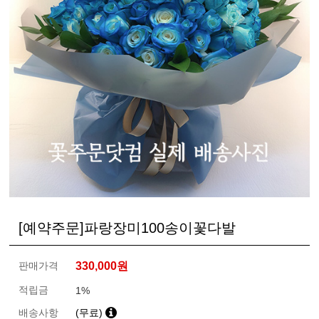
[예약주문]파랑장미100송이꽃다발
판매가격
330,000
원
적립금
1%
배송사항
(무료)