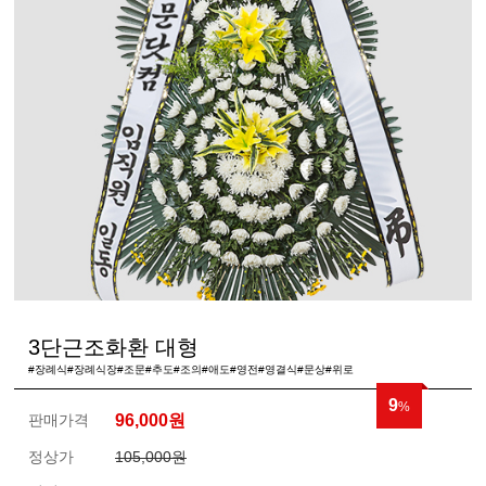
3단근조화환 대형
#장례식#장례식장#조문#추도#조의#애도#영전#영결식#문상#위로
9
%
판매가격
96,000
원
정상가
105,000원