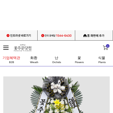
0
기업혜택관
화환
난
꽃
식물
B2B
Wreath
Orchids
Flowers
Plants