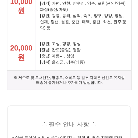
10,000
[경기] 가평, 연천, 양수리, 양주, 포천(관인/영북),
원
화성(송산/마도)
[강원] 강릉, 동해, 삼척, 속초, 양구, 양양, 영월,
인제, 정선, 철원, 춘천, 태백, 홍천, 화천, 원주(문
막) 등
[강원] 고성, 평창, 횡성
20,000
[전남] 완도(금일), 영암
원
[충남] 계룡시, 청양
[경북] 울진군, 경주(외동)
※ 제주도 및 도서산간, 영종도, 소록도 등 일부 지역은 신선도 유지상
배송이 불가하거나 추가비가 발생합니다.
⸫ 필수 안내 사항 ⸫
• 식물 특성상 실제 상품과 이미지는 계절 및 배송 지역에 따라