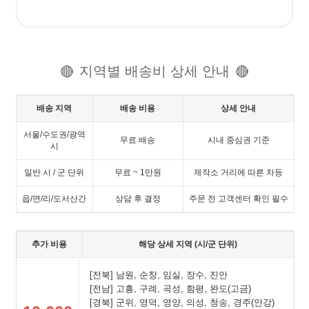
지역별 배송비 상세 안내
🔴
🔴
배송 지역
배송 비용
상세 안내
서울/수도권/광역
무료 배송
시내 중심권 기준
시
일반 시 / 군 단위
무료 ~ 1만원
제작소 거리에 따른 차등
읍/면/리/도서산간
상담 후 결정
주문 전 고객센터 확인 필수
추가 비용
해당 상세 지역 (시/군 단위)
[전북] 남원, 순창, 임실, 장수, 진안
[전남] 고흥, 구례, 곡성, 함평, 완도(고금)
[경북] 군위, 영덕, 영양, 의성, 청송, 경주(안강)