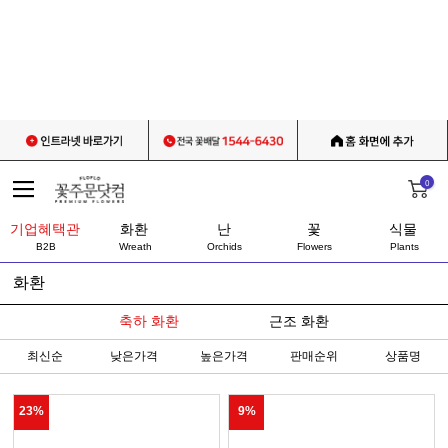
0
기업혜택관
화환
난
꽃
식물
B2B
Wreath
Orchids
Flowers
Plants
화환
축하 화환
근조 화환
최신순
낮은가격
높은가격
판매순위
상품명
23%
9%