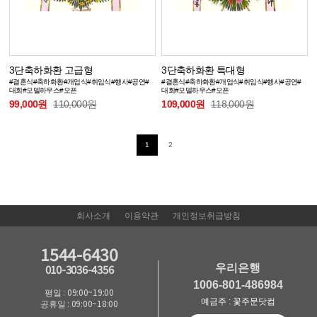
3단축하화환 고급형
3단축하화환 특대형
#결혼식#축하화환#개업식#취임식#행사#공연#
#결혼식#축하화환#개업식#취임식#행사#공연#
대회#모델하우스#오픈
대회#모델하우스#오픈
99,000원
110,000원
109,000원
118,000원
1
2
회사소개
이용약관
개인정보취급방침
1544-6430
우리은행
010-3036-4356
1006-801-486984
평일 : 09:00~19:00
예금주 : 꽃주문닷컴
공휴일 : 09:00~18:00