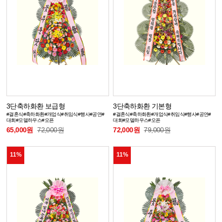
3단축하화환 보급형
3단축하화환 기본형
#결혼식#축하화환#개업식#취임식#행사#공연#
#결혼식#축하화환#개업식#취임식#행사#공연#
대회#모델하우스#오픈
대회#모델하우스#오픈
65,000원
72,000원
72,000원
79,000원
11%
11%