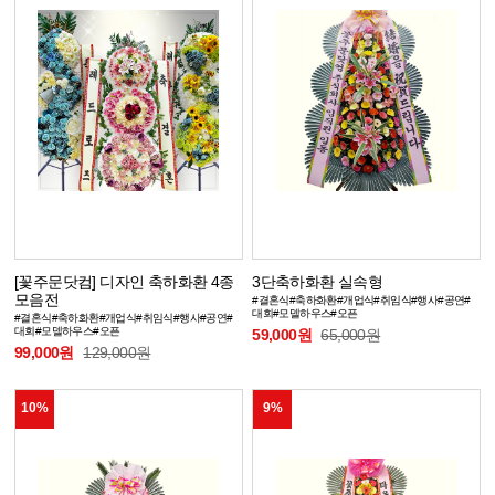
[꽃주문닷컴] 디자인 축하화환 4종
3단축하화환 실속형
모음전
#결혼식#축하화환#개업식#취임식#행사#공연#
대회#모델하우스#오픈
#결혼식#축하화환#개업식#취임식#행사#공연#
대회#모델하우스#오픈
59,000원
65,000원
99,000원
129,000원
10%
9%